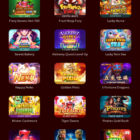
Fiery Sevens Hot 100
Fruit Ninja Fury
Lucky Horse
Sweet Bakery
Alchemy Quest Level Up
Lucky Twin Sea
Happy Neko
Golden Pixiu
5 Fortune Dragons
Mister Cashmore
Tiger Dance
Pirates Gold Rush