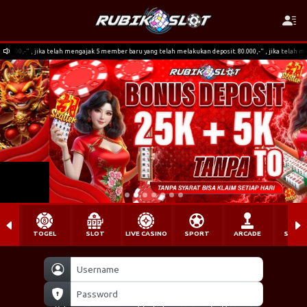
ika telah mengajak 5 member baru yang telah melakukan deposit. 80.000,-" , jika telah mengajak 10 
TOGEL
SLOT
LIVE CASINO
SPORT
ARCADE
SABU