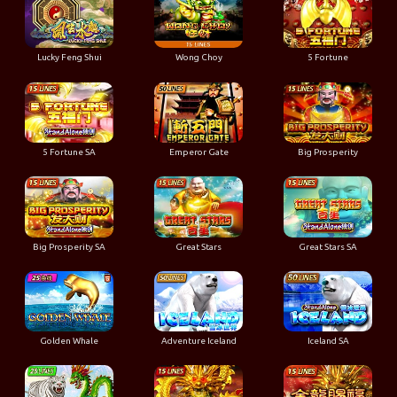
Lucky Feng Shui
Wong Choy
5 Fortune
5 Fortune SA
Emperor Gate
Big Prosperity
Big Prosperity SA
Great Stars
Great Stars SA
Golden Whale
Adventure Iceland
Iceland SA