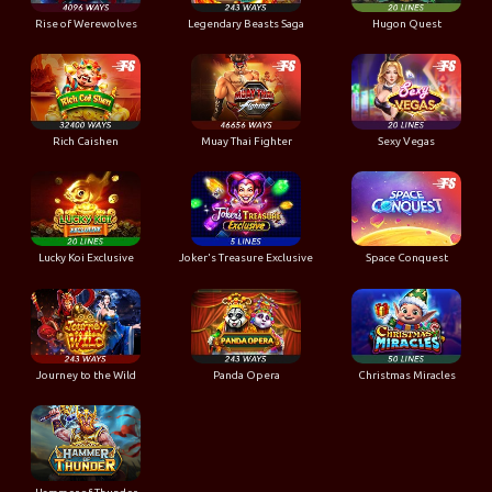
Rise of Werewolves
Legendary Beasts Saga
Hugon Quest
Rich Caishen
Muay Thai Fighter
Sexy Vegas
Lucky Koi Exclusive
Joker's Treasure Exclusive
Space Conquest
Journey to the Wild
Panda Opera
Christmas Miracles