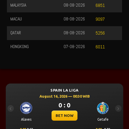
MALAYSIA
08-08-2026
6851
MACAU
08-08-2026
9097
QATAR
08-08-2026
5256
HONGKONG
07-08-2026
6011
SPAIN LA LIGA
August 16, 2026 — 00:30 WIB
0 : 0
Previous
Next
BET NOW
Alaves
Getafe