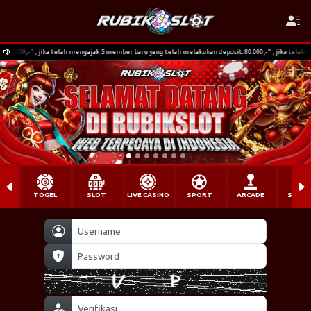
,-" , jika telah mengajak 5 member baru yang telah melakukan deposit. 80.000,-" , jika telah mengaj
TOGEL
SLOT
LIVE CASINO
SPORT
ARCADE
SABU