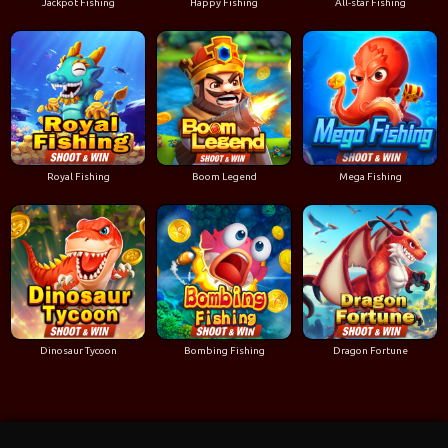
Jackpot Fishing
Happy Fishing
All-star Fishing
Royal Fishing
Boom Legend
Mega Fishing
Dinosaur Tycoon
Bombing Fishing
Dragon Fortune