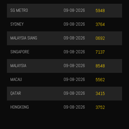
SG METRO
09-08-2026
5948
SYDNEY
09-08-2026
3764
MALAYSIA SIANG
09-08-2026
0692
SINGAPORE
09-08-2026
7137
MALAYSIA
09-08-2026
8548
MACAU
09-08-2026
5562
QATAR
09-08-2026
3415
HONGKONG
09-08-2026
3752