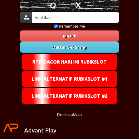
Remember Me
Masuk
Daftar Sekarang
RTP GACOR HARI INI RUBIKSLOT
LINK ALTERNATIF RUBIKSLOT #1
LINK ALTERNATIF RUBIKSLOT #2
Desktop
Wap
Advant Play