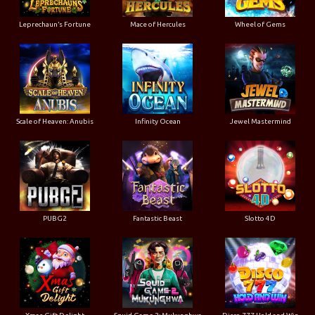
Leprechaun’s Fortune
Mace of Hercules
Wheel of Gems
Scale of Heaven: Anubis
Infinity Ocean
Jewel Mastermind
PUBG2
Fantastic Beast
Slotto 4D