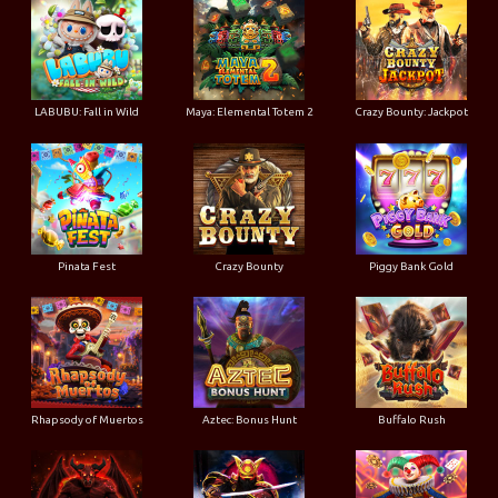
LABUBU: Fall in Wild
Maya: Elemental Totem 2
Crazy Bounty: Jackpot
Pinata Fest
Crazy Bounty
Piggy Bank Gold
Rhapsody of Muertos
Aztec: Bonus Hunt
Buffalo Rush