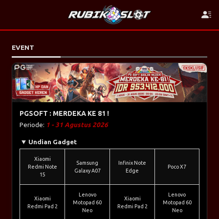
EVENT
PGSOFT : MERDEKA KE 81 !
Periode:
1 - 31 Agustus 2026
Undian Gadget
Xiaomi
Samsung
Infinix Note
Redmi Note
Poco X7
Galaxy A07
Edge
15
Lenovo
Lenovo
Xiaomi
Xiaomi
Motopad 60
Motopad 60
Redmi Pad 2
Redmi Pad 2
Neo
Neo