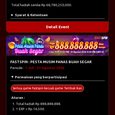
Total hadiah senilai Rp 68,780,250,000.
Syarat & Ketentuan
Detail Event
FASTSPIN : PESTA MUSIM PANAS BUAH SEGAR
Periode :
1 Juli - 31 Agustus 2026
Permainan yang berpartisipasi
Semua game Fastspin kecuali game Tembak Ikan
Aturan :
Total hadiah Rp 888,888,888.
1 EXP = Rp.16,500.