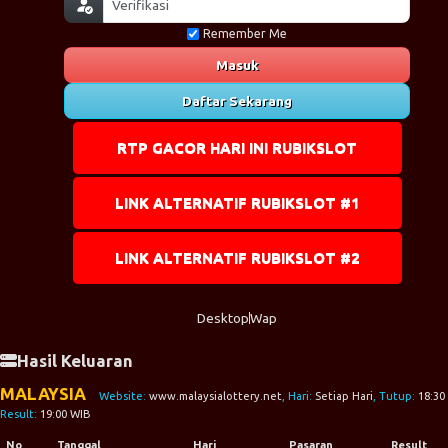
Remember Me
Masuk
Daftar Sekarang
RTP GACOR HARI INI RUBIKSLOT
LINK ALTERNATIF RUBIKSLOT #1
LINK ALTERNATIF RUBIKSLOT #2
Desktop
Wap
Hasil Keluaran