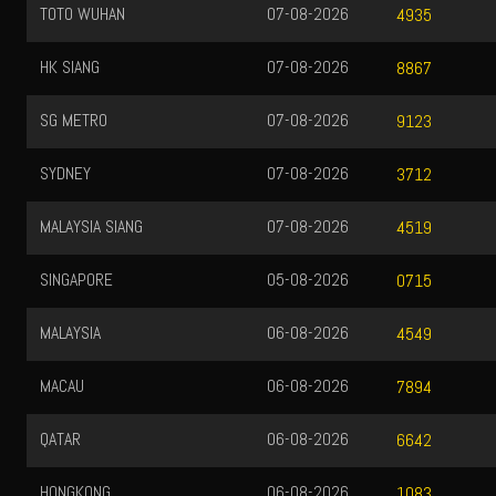
Togel Result
TOTO WUHAN
07-08-2026
4935
HK SIANG
07-08-2026
8867
SG METRO
07-08-2026
9123
SYDNEY
07-08-2026
3712
MALAYSIA SIANG
07-08-2026
4519
SINGAPORE
05-08-2026
0715
MALAYSIA
06-08-2026
4549
MACAU
06-08-2026
7894