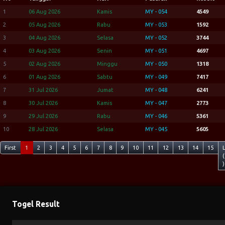
MALAYSIA
Website:
www.malaysialottery.net
, Hari:
Setiap Hari
, Tutup:
18:30
Result:
19:00 WIB
No
Tanggal
Hari
Pasaran
Result
1
06 Aug 2026
Kamis
MY - 054
4549
2
05 Aug 2026
Rabu
MY - 053
1592
3
04 Aug 2026
Selasa
MY - 052
3744
4
03 Aug 2026
Senin
MY - 051
4697
5
02 Aug 2026
Minggu
MY - 050
1318
6
01 Aug 2026
Sabtu
MY - 049
7417
7
31 Jul 2026
Jumat
MY - 048
6241
8
30 Jul 2026
Kamis
MY - 047
2773
9
29 Jul 2026
Rabu
MY - 046
5361
10
28 Jul 2026
Selasa
MY - 045
5605
First
1
2
3
4
5
6
7
8
9
10
11
12
13
14
15
(
)