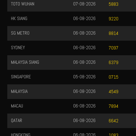
Togel Result
TOTO WUHAN
07-08-2026
5883
HK SIANG
06-08-2026
9220
SG METRO
06-08-2026
8814
SYDNEY
06-08-2026
7097
MALAYSIA SIANG
06-08-2026
6379
SINGAPORE
05-08-2026
0715
MALAYSIA
06-08-2026
4549
MACAU
06-08-2026
7894