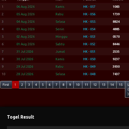
HONGKONG
Website:
https://hongkonglotto.com/
, Hari:
Setiap Hari
, Tutup:
WIB
, Result:
23:00 WIB
No
Tanggal
Hari
Pasaran
Result
1
06 Aug 2026
Kamis
HK - 057
1083
2
05 Aug 2026
Rabu
HK - 056
1739
3
04 Aug 2026
Selasa
HK - 055
8824
4
03 Aug 2026
Senin
HK - 054
4885
5
02 Aug 2026
Minggu
HK - 053
0570
6
01 Aug 2026
Sabtu
HK - 052
8446
7
31 Jul 2026
Jumat
HK - 051
2535
8
30 Jul 2026
Kamis
HK - 050
9237
9
29 Jul 2026
Rabu
HK - 049
3930
10
28 Jul 2026
Selasa
HK - 048
7437
First
1
2
3
4
5
6
7
8
9
10
11
12
13
14
15
(
)