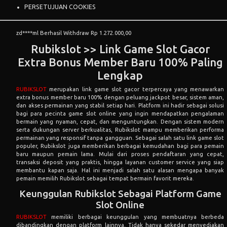
PERATURAN
INFORMASI BANK
HUBUNGI KAMI
KEBIJAKAN PRIVASI
PERSETUJUAN COOKIES
zd****ml Berhasil Withdraw Rp 1.272.000,00
Rubikslot >> Link Game Slot Gacor
Extra Bonus Member Baru 100% Paling
Lengkap
RUBIKSLOT
merupakan link game slot gacor terpercaya yang menawarkan
extra bonus member baru 100% dengan peluang jackpot besar, sistem aman,
dan akses permainan yang stabil setiap hari. Platform ini hadir sebagai solusi
bagi para pecinta game slot online yang ingin mendapatkan pengalaman
bermain yang nyaman, cepat, dan menguntungkan. Dengan sistem modern
serta dukungan server berkualitas, Rubikslot mampu memberikan performa
permainan yang responsif tanpa gangguan. Sebagai salah satu link game slot
populer, Rubikslot juga memberikan berbagai kemudahan bagi para pemain
baru maupun pemain lama. Mulai dari proses pendaftaran yang cepat,
transaksi deposit yang praktis, hingga layanan customer service yang siap
membantu kapan saja. Hal ini menjadi salah satu alasan mengapa banyak
pemain memilih Rubikslot sebagai tempat bermain favorit mereka.
Keunggulan Rubikslot Sebagai Platform Game