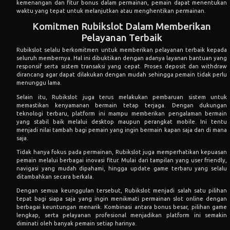
juga dapat membantu pemain mengambil keputusan yang lebih baik.
Memahami pola permainan juga menjadi salah satu strategi yang sering
digunakan oleh pemain berpengalaman. Dengan memperhatikan ritme
kemenangan dan fitur bonus dalam permainan, pemain dapat menentukan
waktu yang tepat untuk melanjutkan atau menghentikan permainan.
Komitmen Rubikslot Dalam Memberikan
Pelayanan Terbaik
Rubikslot selalu berkomitmen untuk memberikan pelayanan terbaik kepada
seluruh membernya. Hal ini dibuktikan dengan adanya layanan bantuan yang
responsif serta sistem transaksi yang cepat. Proses deposit dan withdraw
dirancang agar dapat dilakukan dengan mudah sehingga pemain tidak perlu
menunggu lama.
Selain itu, Rubikslot juga terus melakukan pembaruan sistem untuk
memastikan kenyamanan bermain tetap terjaga. Dengan dukungan
teknologi terbaru, platform ini mampu memberikan pengalaman bermain
yang stabil baik melalui desktop maupun perangkat mobile. Ini tentu
menjadi nilai tambah bagi pemain yang ingin bermain kapan saja dan di mana
saja.
Tidak hanya fokus pada permainan, Rubikslot juga memperhatikan kepuasan
pemain melalui berbagai inovasi fitur. Mulai dari tampilan yang user friendly,
navigasi yang mudah dipahami, hingga update game terbaru yang selalu
ditambahkan secara berkala.
Dengan semua keunggulan tersebut, Rubikslot menjadi salah satu pilihan