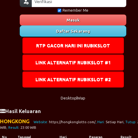
Remember Me
Masuk
Daftar Sekarang
RTP GACOR HARI INI RUBIKSLOT
LINK ALTERNATIF RUBIKSLOT #1
LINK ALTERNATIF RUBIKSLOT #2
Desktop
Wap
Hasil Keluaran