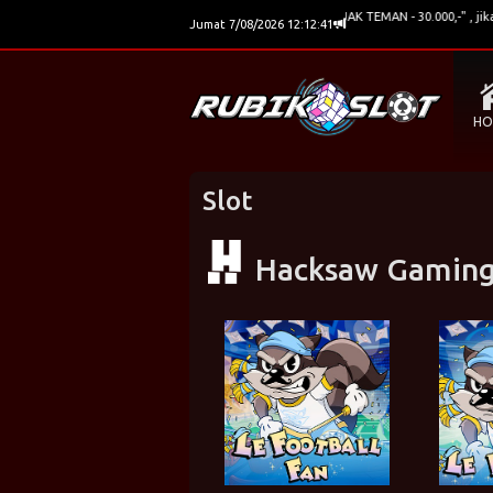
BONUS AJAK TEMAN - 30.000,-" , jika telah me
Jumat 7/08/2026 12:12:43
HO
Slot
Hacksaw Gamin