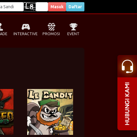
 10 member baru yang telah melakukan deposit.,IDR 120.000,-" , jika telah mengajak
Masuk
Daftar
ADE
INTERACTIVE
PROMOSI
EVENT