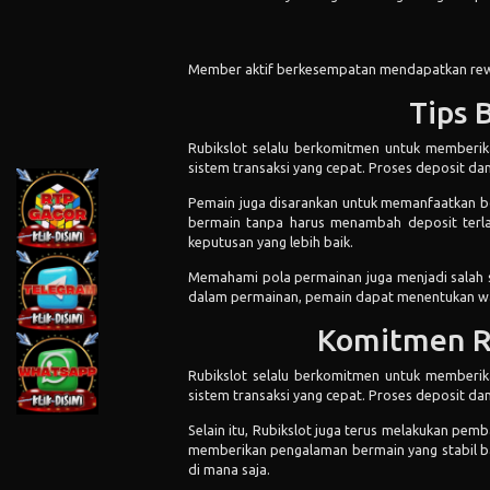
Member aktif berkesempatan mendapatkan rewa
Tips 
Booze Bash
Fred
Rubikslot selalu berkomitmen untuk memberik
sistem transaksi yang cepat. Proses deposit d
Pemain juga disarankan untuk memanfaatkan b
bermain tanpa harus menambah deposit terla
keputusan yang lebih baik.
Memahami pola permainan juga menjadi salah 
dalam permainan, pemain dapat menentukan wa
Komitmen R
Rubikslot selalu berkomitmen untuk memberik
Bullets and Bounty
Mi
sistem transaksi yang cepat. Proses deposit d
Selain itu, Rubikslot juga terus melakukan pe
memberikan pengalaman bermain yang stabil bai
di mana saja.