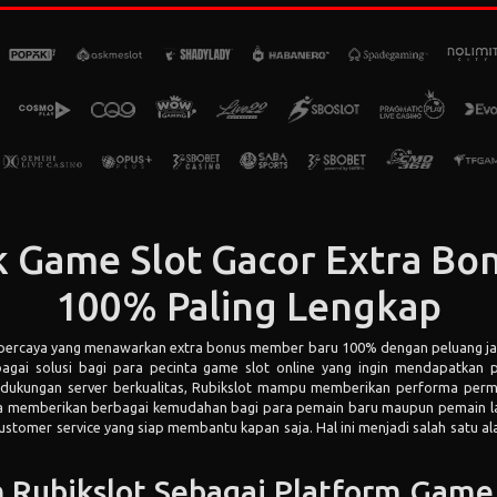
nny Dough
Octo Attack
Get the CH
nk Game Slot Gacor Extra B
100% Paling Lengkap
rpercaya yang menawarkan extra bonus member baru 100% dengan peluang ja
 sebagai solusi bagi para pecinta game slot online yang ingin mendapatka
dukungan server berkualitas, Rubikslot mampu memberikan performa perma
ow Slingers
Shaolin Master
Donut Divi
 juga memberikan berbagai kemudahan bagi para pemain baru maupun pemain la
 customer service yang siap membantu kapan saja. Hal ini menjadi salah satu
 Rubikslot Sebagai Platform Game 