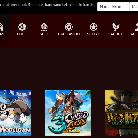
ngajak 5 member baru yang telah melakukan deposit. 80.000,-" , jika telah mengajak
ME
TOGEL
SLOT
LIVE CASINO
SPORT
SABUNG
ARC
g