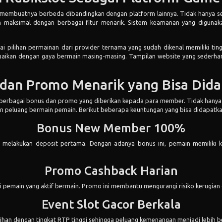
 membuatnya berbeda dibandingkan dengan platform lainnya. Tidak hanya se
 maksimal dengan berbagai fitur menarik. Sistem keamanan yang digunaka
gai pilihan permainan dari provider ternama yang sudah dikenal memiliki ti
esuaikan dengan gaya bermain masing-masing. Tampilan website yang sederh
ix Duel Reels
Marlin Masters
Hounds of 
dan Promo Menarik yang Bisa Did
berbagai bonus dan promo yang diberikan kepada para member. Tidak hanya
n peluang bermain pemain. Berikut beberapa keuntungan yang bisa didapatka
Bonus New Member 100%
g melakukan deposit pertama. Dengan adanya bonus ini, pemain memiliki
nny Dollar
Pray for Three
Spinma
Promo Cashback Harian
gi pemain yang aktif bermain. Promo ini membantu mengurangi risiko kerugi
Event Slot Gacor Berkala
ihan dengan tingkat RTP tinggi sehingga peluang kemenangan menjadi lebih b