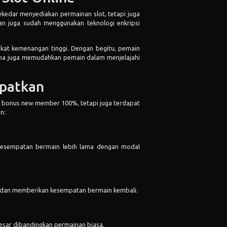
kedar menyediakan permainan slot, tetapi juga
n juga sudah menggunakan teknologi enkripsi
ngkat kemenangan tinggi. Dengan begitu, pemain
ana juga memudahkan pemain dalam menjelajahi
Hell
Dorks of the Deep
apatkan
 bonus new member 100%, tetapi juga terdapat
n:
 kesempatan bermain lebih lama dengan modal
Ultimate Slot of
n
America
an dan memberikan kesempatan bermain kembali.
esar dibandingkan permainan biasa.