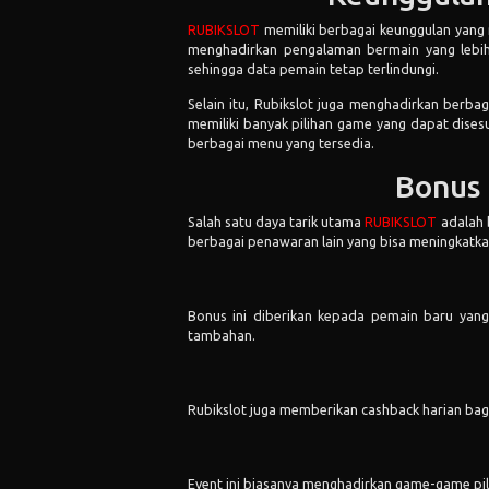
RUBIKSLOT
memiliki berbagai keunggulan yang
menghadirkan pengalaman bermain yang lebih
sehingga data pemain tetap terlindungi.
Selain itu, Rubikslot juga menghadirkan berba
memiliki banyak pilihan game yang dapat dis
Klowns
Phoen
berbagai menu yang tersedia.
Bonus 
Salah satu daya tarik utama
RUBIKSLOT
adalah 
berbagai penawaran lain yang bisa meningkatka
Bonus ini diberikan kepada pemain baru yan
tambahan.
Strength of Hercules
Da
Rubikslot juga memberikan cashback harian ba
Event ini biasanya menghadirkan game-game pil