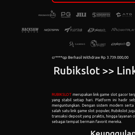
Dragon's Domain
Do
fh****se Berhasil Withdraw Rp 4.986.000,00
Rubikslot >> Li
RUBIKSLOT
merupakan link game slot gacor te
yang stabil setiap hari. Platform ini hadir
menguntungkan. Dengan sistem modern serta 
Wings of Horus
Sn
salah satu link game slot populer, Rubikslot
transaksi deposit yang praktis, hingga layanan
sebagai tempat bermain favorit mereka.
Keunggulan