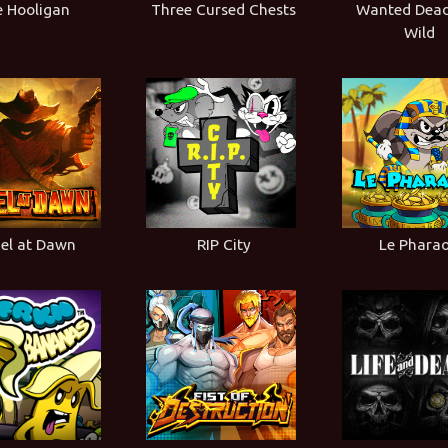
e Hooligan
Three Cursed Chests
Wanted Dead
Wild
el at Dawn
RIP City
Le Phara