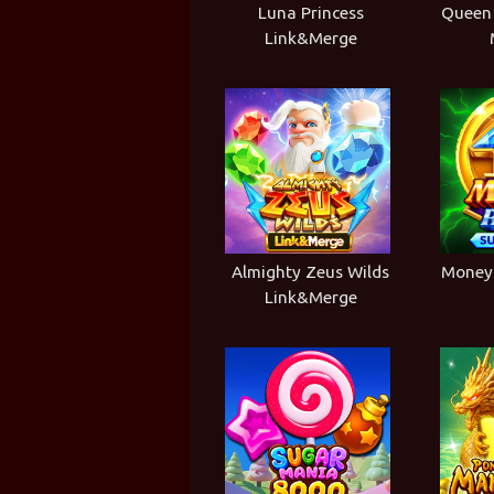
Luna Princess
Queen 
Link&Merge
Almighty Zeus Wilds
Money 
Link&Merge