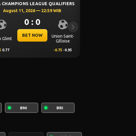
A CHAMPIONS LEAGUE QUALIFIERS
 Blitz
Wrath of Seth-Split
August 11, 2026 — 22:00 WIB
0 : 0
Next
BET NOW
t Almaty
Levski Sofia
(n)
0
0.76
0.00
-0.94
ounty
Bonny's Treasures
BNI
BRI