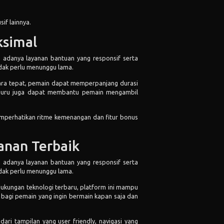
f lainnya.
ksimal
w Rush
Luck of the Devil:
 adanya layanan bantuan yang responsif serta
Power Combo
idak perlu menunggu lama.
ara tepat, pemain dapat memperpanjang durasi
u-buru juga dapat membantu pemain mengambil
mperhatikan ritme kemenangan dan fitur bonus
nan Terbaik
 adanya layanan bantuan yang responsif serta
lves
Hades Lost Treasures
idak perlu menunggu lama.
dukungan teknologi terbaru, platform ini mampu
 bagi pemain yang ingin bermain kapan saja dan
ari tampilan yang user friendly, navigasi yang