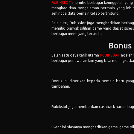
RUBIKSLOT
memiliki berbagai keunggulan yang
menghadirkan pengalaman bermain yang lebih
sehingga data pemain tetap terlindungi.
Selain itu, Rubikslot juga menghadirkan berba
memiliki banyak pilihan game yang dapat dis
Red Hot Riches
Cash 
berbagai menu yang tersedia.
Bonus 
Salah satu daya tarik utama
RUBIKSLOT
adalah 
berbagai penawaran lain yang bisa meningkatka
Bonus ini diberikan kepada pemain baru yan
tambahan.
Sweet Jar Xmas
Fire &
Combo
Rubikslot juga memberikan cashback harian ba
Event ini biasanya menghadirkan game-game pil