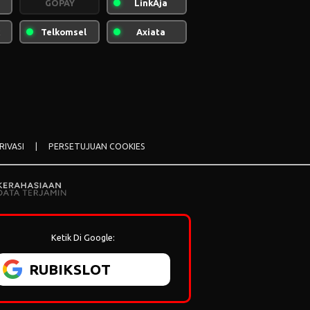
GOPAY
LinkAja
Telkomsel
Axiata
Gold
Star Stash Wild 7's
RIVASI
|
PERSETUJUAN COOKIES
zy Epic
Bears Make Bank!
Power Combo
Ketik Di Google:
RUBIKSLOT