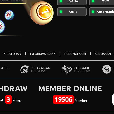
DANA
OVO
QRIS
AntarBank
ey On Reels
Dragon's Rhythm
Break Away 
Link&Win
PERATURAN
|
INFORMASI BANK
|
HUBUNGI KAMI
|
KEBIJAKAN P
 Burst Frenzy
Chicken Night Fever
Joker Ice Fren
Strike
THDRAW
MEMBER ONLINE
3
19506
ta
Menit
Member