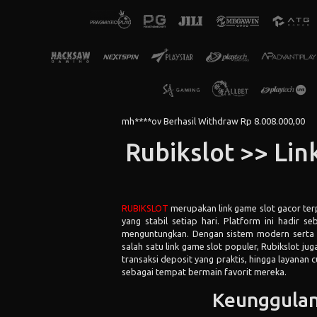
Diamond Inferno
Moonl
The
ry****ne Berhasil Withdraw Rp 5.695.000,00
Rubikslot >> Li
RUBIKSLOT
merupakan link game slot gacor te
Fire & Diamond Joker
Af
yang stabil setiap hari. Platform ini hadir
menguntungkan. Dengan sistem modern serta 
salah satu link game slot populer, Rubikslot
transaksi deposit yang praktis, hingga layanan
sebagai tempat bermain favorit mereka.
Keunggulan