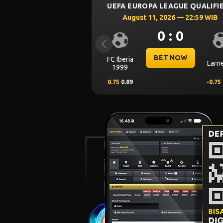
SPAIN LA LIGA
12 Skulls of the Dead
Pong 
August 16, 2026 — 00:30 WIB
0 : 0
Previous
BET NOW
Alaves
Get
0.00
0.57
0.00
-
Grand Casino Heist
Mer