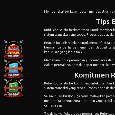
Member aktif berkesempatan mendapatkan rewa
Tips 
Horse's Treasures
Rubikslot selalu berkomitmen untuk memberik
sistem transaksi yang cepat. Proses deposit d
Pemain juga disarankan untuk memanfaatkan b
bermain tanpa harus menambah deposit terla
keputusan yang lebih baik.
Memahami pola permainan juga menjadi salah 
dalam permainan, pemain dapat menentukan wa
Komitmen R
Rubikslot selalu berkomitmen untuk memberik
Pizza Fiesta
Arct
sistem transaksi yang cepat. Proses deposit d
Selain itu, Rubikslot juga terus melakukan pe
memberikan pengalaman bermain yang stabil bai
di mana saja.
Tidak hanya fokus pada permainan, Rubikslot j