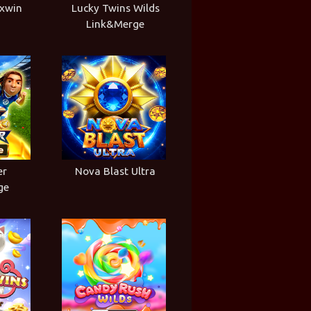
xwin
Lucky Twins Wilds
Link&Merge
er
Nova Blast Ultra
ge