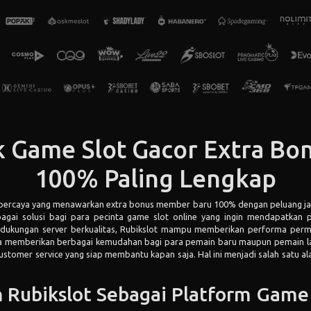
ight Romance -
Andvari The Golden
Diamond Diva
 Awakening
Fish
Bonanz
nk Game Slot Gacor Extra B
100% Paling Lengkap
rpercaya yang menawarkan extra bonus member baru 100% dengan peluang ja
rican Quest
Prosperity Blessing
Joker Lok
 sebagai solusi bagi para pecinta game slot online yang ingin mendapatka
dukungan server berkualitas, Rubikslot mampu memberikan performa perma
Multiplier T
 juga memberikan berbagai kemudahan bagi para pemain baru maupun pemain la
 customer service yang siap membantu kapan saja. Hal ini menjadi salah satu
 Rubikslot Sebagai Platform Game 