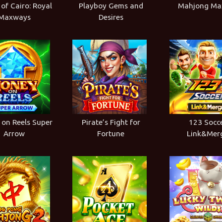
of Cairo: Royal
Playboy Gems and
Mahjong Ma
Maxways
Desires
on Reels Super
Pirate’s Fight for
123 Socc
Arrow
Fortune
Link&Mer