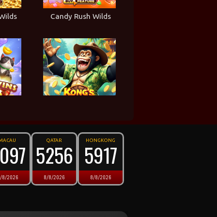
Wilds
Candy Rush Wilds
Wilds
Kong's Jungle Tower
s
MACAU
QATAR
HONGKONG
097
5256
5917
/8/2026
8/8/2026
8/8/2026